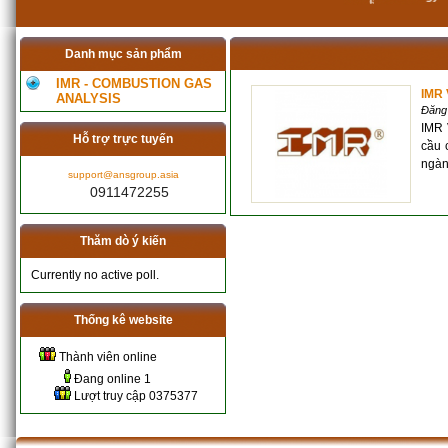
Danh mục sản phẩm
IMR - COMBUSTION GAS
IMR 
ANALYSIS
Đăng
IMR 
Hỗ trợ trực tuyến
cầu 
ngàn
support@ansgroup.asia
0911472255
Thăm dò ý kiến
Currently no active poll.
Thống kê website
Thành viên online
Đang online
1
Lượt truy cập
0375377