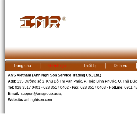
Trang chủ
Giới thiệu
Thiết bị
Dịch vụ
ANS Vietnam (Anh Nghi Son Service Trading Co., Ltd.)
Kho ANS Vietnam
Add:
135 Đường số 2, Khu Đô Thị Vạn Phúc, P. Hiệp Bình Phước, Q. Thủ Đức
Tel:
028 3517 0401 - 028 3517 0402 -
Fax:
028 3517 0403 -
HotLine:
0911 4
Email:
support@ansgroup.asia
;
Website:
anhnghison.com