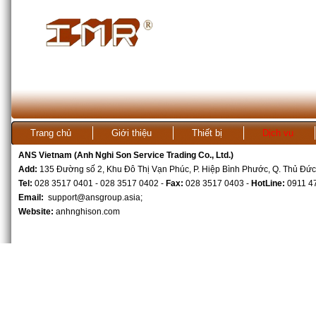
Trang chủ
Giới thiệu
Thiết bị
Dịch vụ
ANS Vietnam (Anh Nghi Son Service Trading Co., Ltd.)
Kho ANS Vietnam
Add:
135 Đường số 2, Khu Đô Thị Vạn Phúc, P. Hiệp Bình Phước, Q. Thủ Đức
Tel:
028 3517 0401 - 028 3517 0402 -
Fax:
028 3517 0403 -
HotLine:
0911 4
Email:
support@ansgroup.asia
;
Website:
anhnghison.com